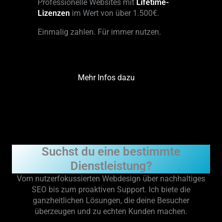
Professionelle Websites mit
Lifetime-
Gef
Lizenzen
im Wert von über 1.500€.
str
echt
Einmalig zahlen. Für immer nutzen.
Suc
Gar
Mehr Infos dazu
Suchst du eine bestimmte
Dienstleistung?
Vom nutzerfokussierten Webdesign über nachhaltiges
SEO bis zum proaktiven Support. Ich biete die
ganzheitlichen Lösungen, die deine Besucher
überzeugen und zu echten Kunden machen.