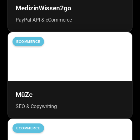
MedizinWissen2go
PayPal API & eCommerce
ECOMMERCE
MüZe
SEO & Copywriting
ECOMMERCE