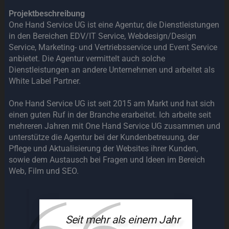
Projektbeschreibung
One Hand Service UG ist eine Agentur, die Dienstleistungen
in den Bereichen EDV/IT Service, Webdesign/Design
Service, Marketing- und Vertriebsservice und Event Service
anbietet. Die Agentur vermittelt auch solche
Dienstleistungen an andere Unternehmen und arbeitet als
White Label Partner.
One Hand Service UG ist seit 2015 am Markt und hat sich
einen guten Ruf in der Branche erarbeitet. Ich arbeite seit
mehreren Jahren mit One Hand Service UG zusammen und
unterstütze die Agentur bei der Kundenbetreuung, der
Pflege und Aktualisierung der Websites ihrer Kunden,
sowie dem Austausch bei Fragen und Ideen im Bereich
Web, Film und SEO.
Seit mehr als einem Jahr